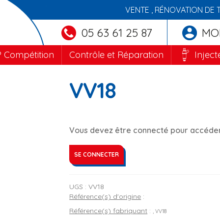
VENTE , RÉNOVATION DE 
05 63 61 25 87
MO
 Compétition
Contrôle et Réparation
Inject
VV18
Vous devez être connecté pour accéder 
SE CONNECTER
UGS :
VV18
Référence(s) d'origine
:
Référence(s) fabriquant
:
, VV18