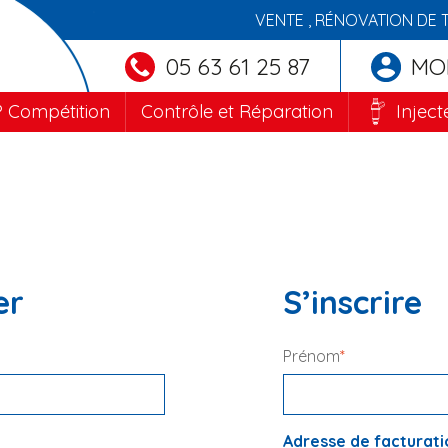
VENTE , RÉNOVATION DE 
05 63 61 25 87
MO
 Compétition
Contrôle et Réparation
Inject
MON COMPTE
er
S’inscrire
Prénom
*
Adresse de facturati