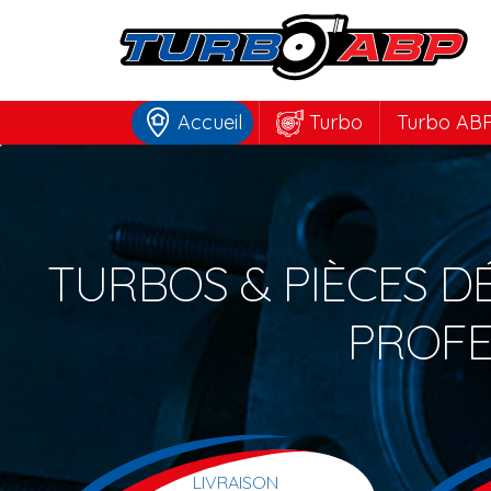
Accueil
Turbo
Turbo ABP
TURBOS
&
PIÈCES D
PROFE
LIVRAISON