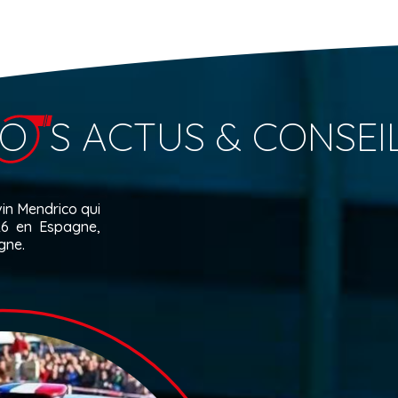
O
S ACTUS & CONSEI
in Mendrico qui
26 en Espagne,
gne.