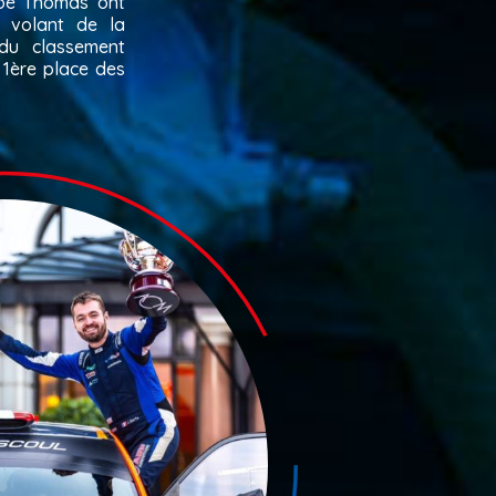
loé Thomas ont
u volant de la
du classement
 1ère place des