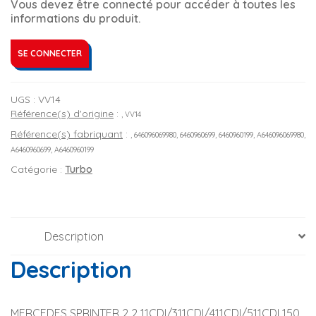
Vous devez être connecté pour accéder à toutes les
informations du produit.
SE CONNECTER
UGS :
VV14
Référence(s) d'origine
:
, VV14
Référence(s) fabriquant
:
, 646096069980, 6460960699, 6460960199, A646096069980,
A6460960699, A6460960199
Catégorie :
Turbo
Description
Description
MERCEDES SPRINTER 2 2 11CDI/311CDI/411CDI/511CDI 150 