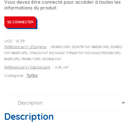
Vous devez être connecté pour accéder à toutes les
informations du produit.
SE CONNECTER
UGS :
VL39
Référence(s) d'origine
:
, 55248312 OPEL 55254739 FIAT 0860336 OPEL 55248312
FIAT 860503 OPEL 71796220 FIAT EXCHANGE 71795635 FIAT EXCHANGE 95521006 OPEL
861095 OPEL 95519827 OPEL 55220546 FIAT
Référence(s) fabriquant
:
, VL39, vl37
Catégorie :
Turbo
Description
Description