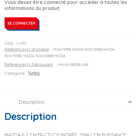
Vous devez être connecté pour accéder à toutes les
informations du produit.
SE CONNECTER
UGS :
VJ40
Référence(s) d'origine
:
, R2AC13700E MAZDA R2AC13700D MAZDA
R2AC13700C MAZDA R2AC13700B MAZDA
Référence(s) fabriquant
:
, V41VAD-S0025B VJ40
Catégorie :
Turbo
Description
Description
MAZDA 6 2.2 MZR-CD CYLINDRÉE: 2184 CCM PUISSANCE: 