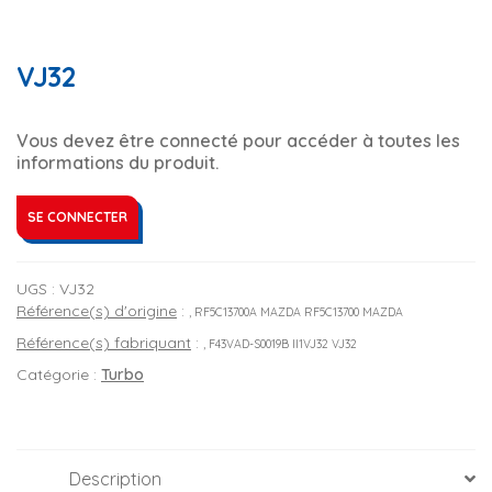
VJ32
Vous devez être connecté pour accéder à toutes les
informations du produit.
SE CONNECTER
UGS :
VJ32
Référence(s) d'origine
:
, RF5C13700A MAZDA RF5C13700 MAZDA
Référence(s) fabriquant
:
, F43VAD-S0019B II1VJ32 VJ32
Catégorie :
Turbo
Description