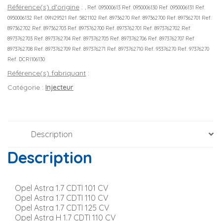
Référence(s) d'origine
:
, Ref. 095000613 Ref. 0950006130 Ref. 0950006131 Ref.
0950006132 Ref. 09N29521 Ref. 5821102 Ref. 89736270 Ref. 897362700 Ref. 897362701 Ref.
897362702 Ref. 897362703 Ref. 8973762700 Ref. 8973762701 Ref. 8973762702 Ref.
8973762703 Ref. 8973762704 Ref. 8973762705 Ref. 8973762706 Ref. 8973762707 Ref.
8973762708 Ref. 8973762709 Ref. 897376271 Ref. 8973762710 Ref. 93376270 Ref. 97376270
Ref. DCRI106130
Référence(s) fabriquant
:
Catégorie :
Injecteur
Description
Description
Opel Astra 1.7 CDTI 101 CV
Opel Astra 1.7 CDTI 110 CV
Opel Astra 1.7 CDTI 125 CV
Opel Astra H 1.7 CDTI 110 CV