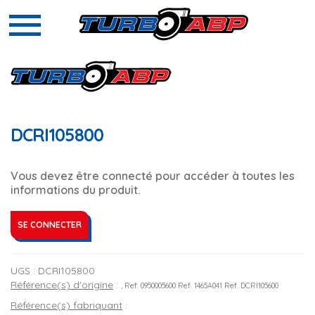
DCRI105800
Vous devez être connecté pour accéder à toutes les
informations du produit.
SE CONNECTER
UGS :
DCRI105800
Référence(s) d'origine
:
, Ref. 0950005600 Ref. 1465A041 Ref. DCRI105600
Référence(s) fabriquant
: