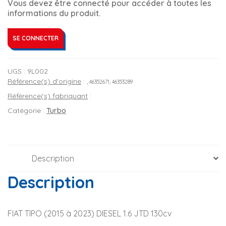
Vous devez être connecté pour accéder à toutes les
informations du produit.
SE CONNECTER
UGS :
9L002
Référence(s) d'origine
:
, 46352671, 46353289
Référence(s) fabriquant
:
Catégorie :
Turbo
Description
Description
FIAT TIPO (2015 à 2023) DIESEL 1.6 JTD 130cv