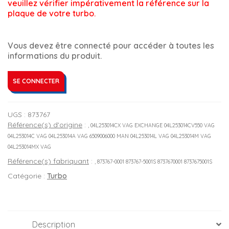
veuillez vérifier impérativement la référence sur la 
plaque de votre turbo.
Vous devez être connecté pour accéder à toutes les
informations du produit.
SE CONNECTER
UGS :
873767
Référence(s) d'origine
:
, 04L253014CX VAG EXCHANGE 04L253014CV550 VAG
04L253014C VAG 04L253014A VAG 6509006000 MAN 04L253014L VAG 04L253014M VAG
04L253014MX VAG
Référence(s) fabriquant
:
, 873767-0001 873767-5001S 8737670001 8737675001S
Catégorie :
Turbo
Description