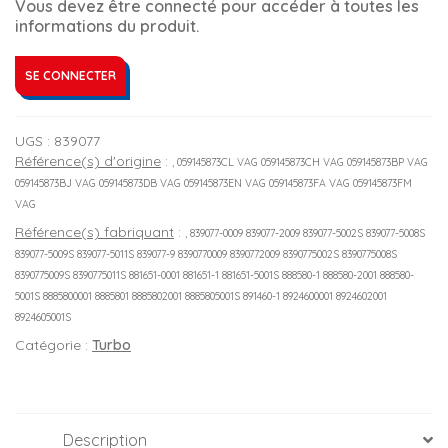
Vous devez être connecté pour accéder à toutes les
informations du produit.
SE CONNECTER
UGS :
839077
Référence(s) d'origine
:
, 059145873CL VAG 059145873CH VAG 059145873BP VAG
059145873BJ VAG 059145873DB VAG 059145873EN VAG 059145873FA VAG 059145873FM
VAG
Référence(s) fabriquant
:
, 839077-0009 839077-2009 839077-5002S 839077-5008S
839077-5009S 839077-5011S 839077-9 8390770009 8390772009 8390775002S 8390775008S
8390775009S 8390775011S 881651-0001 881651-1 881651-5001S 888580-1 888580-2001 888580-
5001S 8885800001 8885801 8885802001 8885805001S 891460-1 8924600001 8924602001
8924605001S
Catégorie :
Turbo
Description