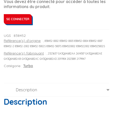
Vous devez être connecté pour accéder à toutes les
informations du produit.
SE CONNECTER
UGS :
838452
Référence(s) d'origine
:
, 838452-0002 838452-0003 838452-0004 838452-0007
838452-2 838452-2002 838452-5002S 838452-5007S 8384520002 8384522002 8384525002S
Référence(s) fabriquant
:
, 2323637 GK3Q6K682AA 2614507 GK3Q6K682AE
GK3Q6K682AB GK3Q6K682AC GK3Q6K682AD 2011904 2023081 2179947
Catégorie :
Turbo
Description
Description