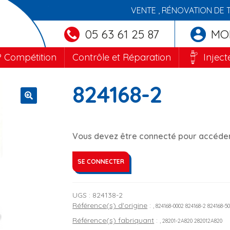
VENTE , RÉNOVATION DE 
05 63 61 25 87
MO
 Compétition
Contrôle et Réparation
Inject
824168-2
🔍
Vous devez être connecté pour accéder 
SE CONNECTER
UGS :
824138-2
Référence(s) d'origine
:
, 824168-0002 824168-2 824168-5
Référence(s) fabriquant
:
, 28201-2A820 282012A820