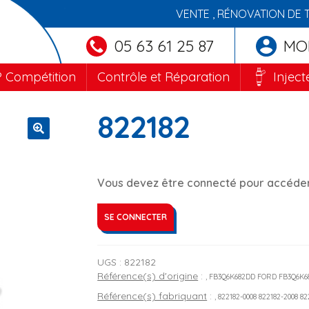
VENTE , RÉNOVATION DE 
05 63 61 25 87
MO
 Compétition
Contrôle et Réparation
Inject
822182
🔍
Vous devez être connecté pour accéder 
SE CONNECTER
UGS :
822182
Référence(s) d'origine
:
, FB3Q6K682DD FORD FB3Q6K
Référence(s) fabriquant
:
, 822182-0008 822182-2008 8