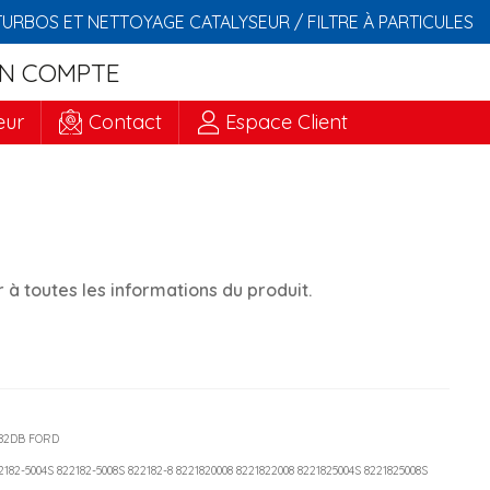
TURBOS ET NETTOYAGE CATALYSEUR / FILTRE À PARTICULES
N COMPTE
eur
Contact
Espace Client
à toutes les informations du produit.
682DB FORD
22182-5004S 822182-5008S 822182-8 8221820008 8221822008 8221825004S 8221825008S