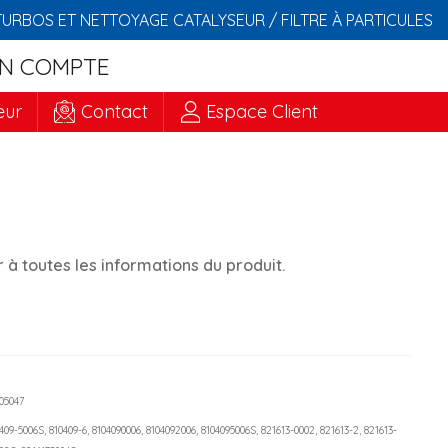
TURBOS ET NETTOYAGE CATALYSEUR / FILTRE À PARTICULES
N COMPTE
eur
Contact
Espace Client
à toutes les informations du produit.
605047
0409-5006S, 810409-6, 8104090006, 8104092006, 8104095006S, 821613-0002, 821613-2, 821613-