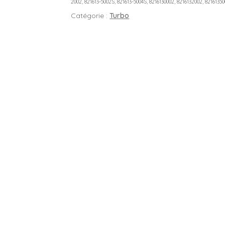
2002, 821613-5002S, 821613-5004S, 8216130002, 8216132002, 8216135
Catégorie :
Turbo