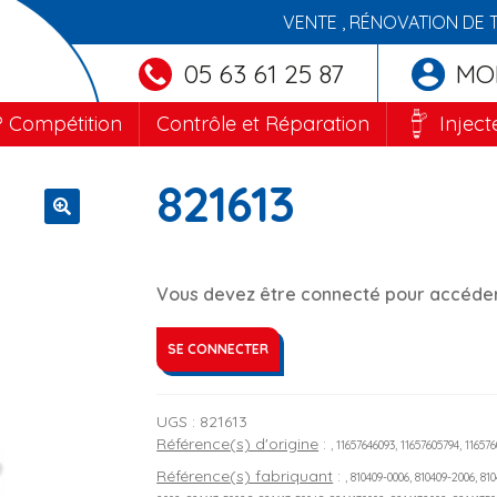
VENTE , RÉNOVATION DE 
05 63 61 25 87
MO
 Compétition
Contrôle et Réparation
Inject
821613
🔍
Vous devez être connecté pour accéder 
SE CONNECTER
UGS :
821613
Référence(s) d'origine
:
, 11657646093, 11657605794, 11657
Référence(s) fabriquant
:
, 810409-0006, 810409-2006, 81