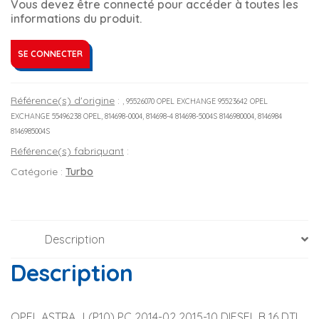
Vous devez être connecté pour accéder à toutes les
informations du produit.
SE CONNECTER
Référence(s) d'origine
:
, 95526070 OPEL EXCHANGE 95523642 OPEL
EXCHANGE 55496238 OPEL, 814698-0004, 814698-4 814698-5004S 8146980004, 8146984
8146985004S
Référence(s) fabriquant
:
Catégorie :
Turbo
Description
Description
OPEL ASTRA J (P10) PC 2014-02 2015-10 DIESEL B 16 DTL 