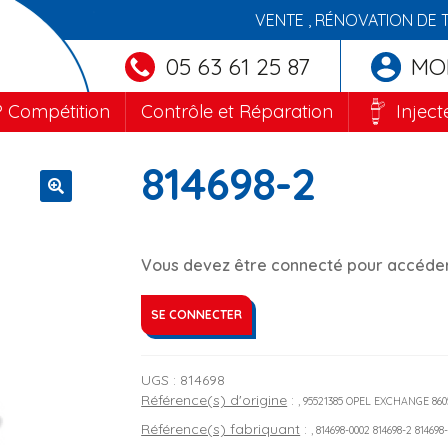
VENTE , RÉNOVATION DE 
05 63 61 25 87
MO
 Compétition
Contrôle et Réparation
Inject
814698-2
🔍
Vous devez être connecté pour accéder 
SE CONNECTER
UGS :
814698
Référence(s) d'origine
:
, 95521385 OPEL EXCHANGE 860
Référence(s) fabriquant
:
, 814698-0002 814698-2 81469