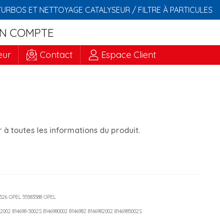
TURBOS ET NETTOYAGE CATALYSEUR / FILTRE À PARTICULES
N COMPTE
eur
Contact
Espace Client
à toutes les informations du produit.
526 OPEL 55583588 OPEL
8-2002 814698-5002S 8146980002 8146982 8146982002 8146985002S