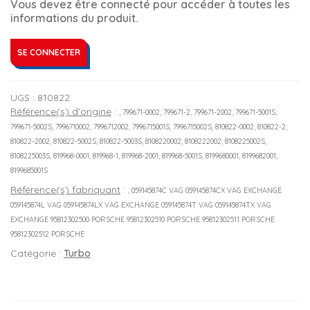
Vous devez être connecté pour accéder à toutes les
informations du produit.
SE CONNECTER
UGS :
810822
Référence(s) d'origine
:
, 799671-0002, 799671-2, 799671-2002, 799671-5001S,
799671-5002S, 7996710002, 7996712002, 7996715001S, 7996715002S, 810822-0002, 810822-2,
810822-2002, 810822-5002S, 810822-5003S, 8108220002, 8108222002, 8108225002S,
8108225003S, 819968-0001, 819968-1, 819968-2001, 819968-5001S, 8199680001, 8199682001,
8199685001S
Référence(s) fabriquant
:
, 059145874C VAG 059145874CX VAG EXCHANGE
059145874L VAG 059145874LX VAG EXCHANGE 059145874T VAG 059145874TX VAG
EXCHANGE 95812302500 PORSCHE 95812302510 PORSCHE 95812302511 PORSCHE
95812302512 PORSCHE
Catégorie :
Turbo