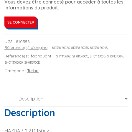
Vous devez être connecté pour accéder à toutes les
informations du produit.
SE CONNECTER
UGS :
810358
Référence(s) d'origine
:
, 810358-5002S, 810358-5003S, 810358-5004S
Référence(s) fabriquant
:
, SHY11370Z, SH0113700C, SH0113700B, SH0113700A,
SH0113700000, SH0113700E
Catégorie :
Turbo
Description
Description
MAZDA 3 2.2 D 150cv