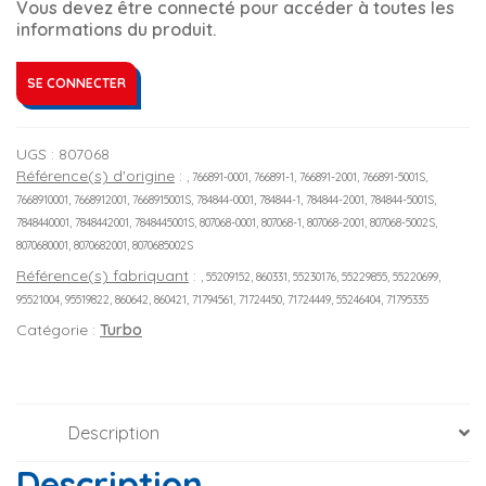
Vous devez être connecté pour accéder à toutes les
informations du produit.
SE CONNECTER
UGS :
807068
Référence(s) d'origine
:
, 766891-0001, 766891-1, 766891-2001, 766891-5001S,
7668910001, 7668912001, 7668915001S, 784844-0001, 784844-1, 784844-2001, 784844-5001S,
7848440001, 7848442001, 7848445001S, 807068-0001, 807068-1, 807068-2001, 807068-5002S,
8070680001, 8070682001, 8070685002S
Référence(s) fabriquant
:
, 55209152, 860331, 55230176, 55229855, 55220699,
95521004, 95519822, 860642, 860421, 71794561, 71724450, 71724449, 55246404, 71795335
Catégorie :
Turbo
Description
Description