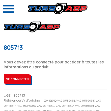
805713
Vous devez être connecté pour accéder à toutes les
informations du produit.
SE CONNECTER
UGS :
805713
Référence(s) d'origine
:
, 059145654Q VAG 059145654L VAG 059145654K VAG
059145654H VAG 059145653Q VAG 059145653L VAG 059145653K VAG 059145653H VAG