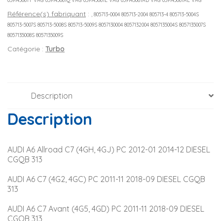
059145061T VAG 059145061Q VAG 059145061L VAG 059145061AD VAG 059145061AL VAG
Référence(s) fabriquant
:
, 805713-0004 805713-2004 805713-4 805713-5004S
805713-5007S 805713-5008S 805713-5009S 8057130004 8057132004 8057135004S 8057135007S
8057135008S 8057135009S
Catégorie :
Turbo
Description
Description
AUDI A6 Allroad C7 (4GH, 4GJ) PC 2012-01 2014-12 DIESEL 
CGQB 313
AUDI A6 C7 (4G2, 4GC) PC 2011-11 2018-09 DIESEL CGQB 
313
AUDI A6 C7 Avant (4G5, 4GD) PC 2011-11 2018-09 DIESEL 
CGQB 313