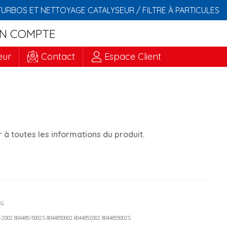
TURBOS ET NETTOYAGE CATALYSEUR / FILTRE À PARTICULES
N COMPTE
eur
Contact
Espace Client
à toutes les informations du produit.
AG
5-2002 804485-5002S 8044850002 8044852002 8044855002S