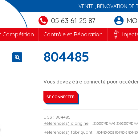
VENTE , RÉNOVATION DE 
05 63 61 25 87
MO
 Compétition
Contrôle et Réparation
Inject
804485
🔍
Vous devez être connecté pour accéder 
SE CONNECTER
UGS :
804485
Référence(s) d'origine
:
, 2X053019D VAG 2X0253019D V
Référence(s) fabriquant
:
, 804485-0002 804485-2 80448