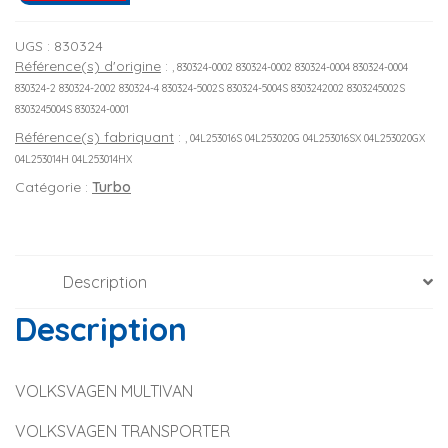
UGS :
830324
Référence(s) d'origine
:
, 830324-0002 830324-0002 830324-0004 830324-0004
830324-2 830324-2002 830324-4 830324-5002S 830324-5004S 8303242002 8303245002S
8303245004S 830324-0001
Référence(s) fabriquant
:
, 04L253016S 04L253020G 04L253016SX 04L253020GX
04L253014H 04L253014HX
Catégorie :
Turbo
Description
Description
VOLKSVAGEN MULTIVAN
VOLKSVAGEN TRANSPORTER