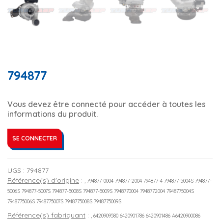
794877
Vous devez être connecté pour accéder à toutes les
informations du produit.
SE CONNECTER
UGS :
794877
Référence(s) d'origine
:
, 794877-0004 794877-2004 794877-4 794877-5004S 794877-
5006S 794877-5007S 794877-5008S 794877-5009S 7948770004 7948772004 7948775004S
7948775006S 7948775007S 7948775008S 7948775009S
Référence(s) fabriquant
:
, 6420909580 6420901786 6420901486 A6420900086