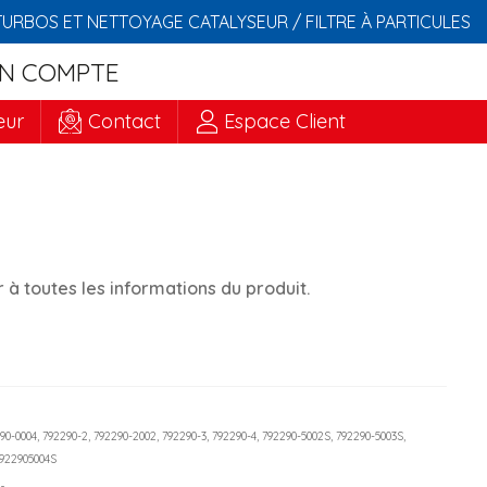
TURBOS ET NETTOYAGE CATALYSEUR / FILTRE À PARTICULES
N COMPTE
eur
Contact
Espace Client
à toutes les informations du produit.
290-0004, 792290-2, 792290-2002, 792290-3, 792290-4, 792290-5002S, 792290-5003S,
7922905004S