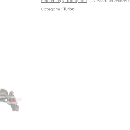
Référence(s) fabriquant
:
, 03L253016M, 03L253016MV7
Catégorie :
Turbo