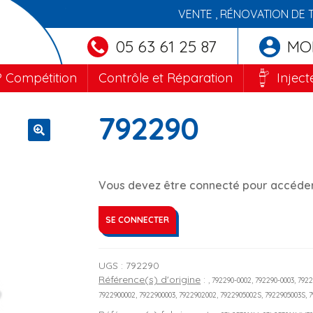
VENTE , RÉNOVATION DE 
05 63 61 25 87
MO
 Compétition
Contrôle et Réparation
Inject
792290
🔍
Vous devez être connecté pour accéder 
SE CONNECTER
UGS :
792290
Référence(s) d'origine
:
, 792290-0002, 792290-0003, 792
7922900002, 7922900003, 7922902002, 7922905002S, 7922905003S, 