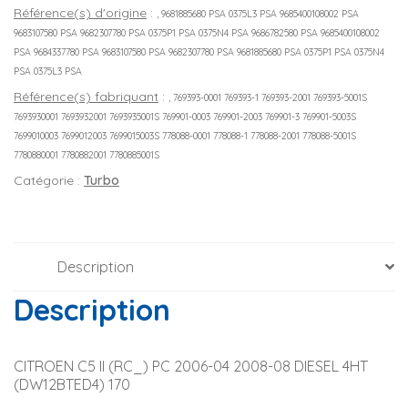
Référence(s) d'origine
:
, 9681885680 PSA 0375L3 PSA 9685400108002 PSA
9683107580 PSA 9682307780 PSA 0375P1 PSA 0375N4 PSA 9686782580 PSA 9685400108002
PSA 9684337780 PSA 9683107580 PSA 9682307780 PSA 9681885680 PSA 0375P1 PSA 0375N4
PSA 0375L3 PSA
Référence(s) fabriquant
:
, 769393-0001 769393-1 769393-2001 769393-5001S
7693930001 7693932001 7693935001S 769901-0003 769901-2003 769901-3 769901-5003S
7699010003 7699012003 7699015003S 778088-0001 778088-1 778088-2001 778088-5001S
7780880001 7780882001 7780885001S
Catégorie :
Turbo
Description
Description
CITROEN C5 II (RC_) PC 2006-04 2008-08 DIESEL 4HT 
(DW12BTED4) 170