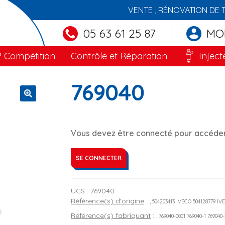
VENTE , RÉNOVATION DE 
05 63 61 25 87
MO
 Compétition
Contrôle et Réparation
Inject
769040
🔍
Vous devez être connecté pour accéder 
SE CONNECTER
UGS :
769040
Référence(s) d'origine
:
, 504203413 IVECO 504128779 IV
Référence(s) fabriquant
:
, 769040-0001 769040-1 769040