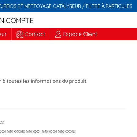
TURBOS ET NETTOYAGE CATALYSEUR / FILTRE À PARTICULES
N COMPTE
eur
Contact
Espace Client
à toutes les informations du produit.
ECO
-2001 769040-5001S 7690400001 7690402001 7690405001S