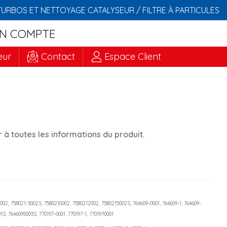
TURBOS ET NETTOYAGE CATALYSEUR / FILTRE À PARTICULES
N COMPTE
eur
Contact
Espace Client
à toutes les informations du produit.
2002, 758021-5002S, 7580210002, 7580212002, 7580215002S, 764609-0001, 764609-1, 764609-
1S, 7646095003S, 770197-0001, 770197-1, 7701970001