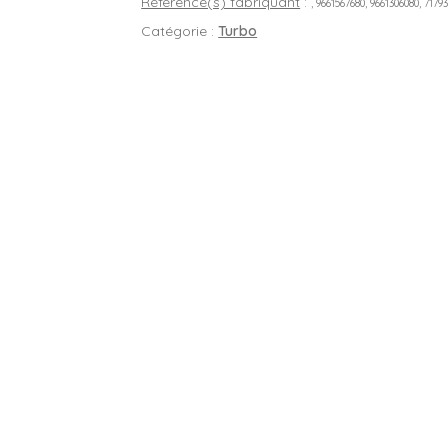
Référence(s) fabriquant
:
, 9661567680, 9661306080, 7179
Catégorie :
Turbo