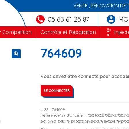
VENTE , RÉNOVATION DE 
05 63 61 25 87
MO
 Compétition
Contrôle et Réparation
Inject
764609
🔍
Vous devez être connecté pour accéder 
SE CONNECTER
UGS :
764609
Référence(s) d'origine
:
, 758021-0002, 758021-2, 758021-
2001, 764609-5001S, 764609-5003S, 7646090001, 7646092001, 764609500