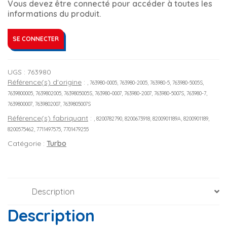
Vous devez être connecté pour accéder à toutes les
informations du produit.
SE CONNECTER
UGS :
763980
Référence(s) d'origine
:
, 763980-0005, 763980-2005, 763980-5, 763980-5005S,
7639800005, 7639802005, 7639805005S, 763980-0007, 763980-2007, 763980-5007S, 763980-7,
7639800007, 7639802007, 7639805007S
Référence(s) fabriquant
:
, 8200782790, 8200673918, 8200901189A, 8200901189,
8200575462, 7711497575, 7701479255
Catégorie :
Turbo
Description
Description