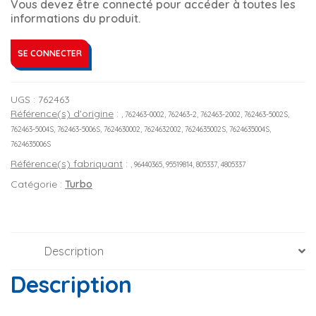
Vous devez être connecté pour accéder à toutes les
informations du produit.
SE CONNECTER
UGS :
762463
Référence(s) d'origine
:
, 762463-0002, 762463-2, 762463-2002, 762463-5002S,
762463-5004S, 762463-5006S, 7624630002, 7624632002, 7624635002S, 7624635004S,
7624635006S
Référence(s) fabriquant
:
, 96440365, 95519814, 805337, 4805337
Catégorie :
Turbo
Description
Description