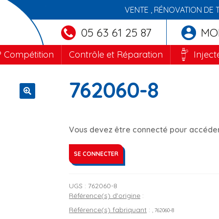
VENTE , RÉNOVATION DE 
05 63 61 25 87
MO
 Compétition
Contrôle et Réparation
Inject
762060-8
🔍
Vous devez être connecté pour accéder 
SE CONNECTER
UGS :
762060-8
Référence(s) d'origine
:
Référence(s) fabriquant
:
, 762060-8