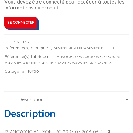
Vous devez être connecté pour accéder à toutes les
informations du produit.
SE CONNECTER
UGS :
761433
Référence(s) d'origine
:
, 6640900880 MERCEDES 6640900780 MERCEDES
Référence(s) fabriquant
:
, 761433-0003 761433-2003 761433-3 761433-5002S
761433-5003S 7614330003 7614332003 7614335002S 7614335003S GA1761433-5002S
Catégorie :
Turbo
Description
Description
SSANGYONG ACTYON I PC 2007-07 2013-06 DIESEL 