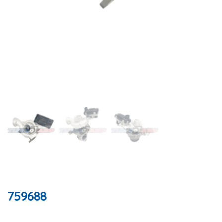
759688