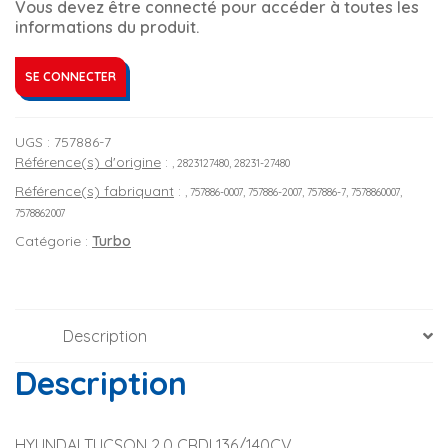
Vous devez être connecté pour accéder à toutes les
informations du produit.
SE CONNECTER
UGS :
757886-7
Référence(s) d'origine
:
, 2823127480, 28231-27480
Référence(s) fabriquant
:
, 757886-0007, 757886-2007, 757886-7, 7578860007,
7578862007
Catégorie :
Turbo
Description
Description
HYUNDAI TUCSON 2.0 CRDI 136/140CV