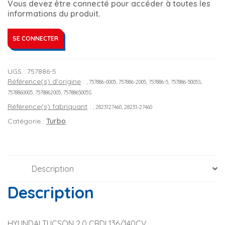
Vous devez être connecté pour accéder à toutes les
informations du produit.
SE CONNECTER
UGS :
757886-5
Référence(s) d'origine
:
, 757886-0005, 757886-2005, 757886-5, 757886-5005S,
7578860005, 7578862005, 7578865005S
Référence(s) fabriquant
:
, 2823127460, 28231-27460
Catégorie :
Turbo
Description
Description
HYUNDAI TUCSON 2.0 CRDI 136/140CV