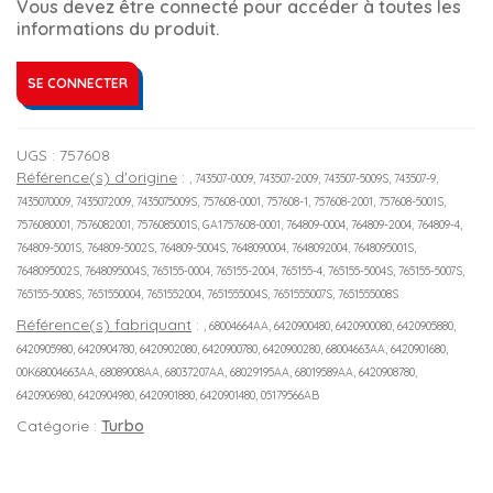
Vous devez être connecté pour accéder à toutes les
informations du produit.
SE CONNECTER
UGS :
757608
Référence(s) d'origine
:
, 743507-0009, 743507-2009, 743507-5009S, 743507-9,
7435070009, 7435072009, 7435075009S, 757608-0001, 757608-1, 757608-2001, 757608-5001S,
7576080001, 7576082001, 7576085001S, GA1757608-0001, 764809-0004, 764809-2004, 764809-4,
764809-5001S, 764809-5002S, 764809-5004S, 7648090004, 7648092004, 7648095001S,
7648095002S, 7648095004S, 765155-0004, 765155-2004, 765155-4, 765155-5004S, 765155-5007S,
765155-5008S, 7651550004, 7651552004, 7651555004S, 7651555007S, 7651555008S
Référence(s) fabriquant
:
, 68004664AA, 6420900480, 6420900080, 6420905880,
6420905980, 6420904780, 6420902080, 6420900780, 6420900280, 68004663AA, 6420901680,
00K68004663AA, 68089008AA, 68037207AA, 68029195AA, 68019589AA, 6420908780,
6420906980, 6420904980, 6420901880, 6420901480, 05179566AB
Catégorie :
Turbo