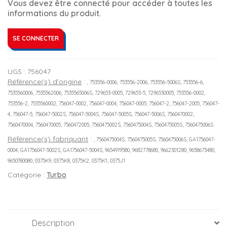
Vous devez être connecté pour accéder à toutes les
informations du produit.
SE CONNECTER
UGS :
756047
Référence(s) d'origine
:
, 753556-0006, 753556-2006, 753556-5006S, 753556-6,
7535560006, 7535562006, 7535565006S, 729653-0005, 729653-5, 7296530005, 753556-0002,
753556-2, 7535560002, 756047-0002, 756047-0004, 756047-0005, 756047-2, 756047-2005, 756047-
4, 756047-5, 756047-5002S, 756047-5004S, 756047-5005S, 756047-5006S, 7560470002,
7560470004, 7560470005, 7560472005, 7560475002S, 7560475004S, 7560475005S, 7560475006S
Référence(s) fabriquant
:
, 7560475004S, 7560475005S, 7560475006S, GA1756047-
0004, GA1756047-5002S, GA1756047-5004S, 9654919580, 9682778680, 9662301280, 9658673480,
9650780080, 0375K9, 0375K8, 0375K2, 0375K1, 0375J1
Catégorie :
Turbo
Description