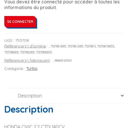
Vous devez être connecté pour accéder à toutes les
informations du produit.
SE CONNECTER
UGS :
753708
Référence(s) d'origine
:
, 753708-0005, 753708-2005, 753708-5, 753708-5005S,
7537080005, 7537082005, 7537085005S
Référence(s) fabriquant
:
, 18900RSRE01
Catégorie :
Turbo
Description
Description
HONDA CIVIC 2.2 CTDI 140CV