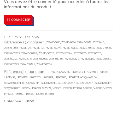
Vous devez être connecté pour accéder à toutes les
informations du produit.
SE CONNECTER
UGS :
752610-5035W
Référence(s) d'origine
:
, 752610-0015, 752610-0026, 752610-0032, 752610-15,
752610-2015, 752610-26, 752610-32, 752610-5009S, 752610-5010S, 752610-5012S, 752610-5015S,
752610-5026S, 752610-5029S, 752610-5032S, 752610-5035W, 7526100015, 7526100026,
7526100032, 7526102015, 7526105009S, 7526105010S, 7526105012S, 7526105015S, 7526105026S,
7526105029S, 7526105032S, 7526105035W
Référence(s) fabriquant
:
, RE6C1Q6K682EN, LR021013, LR012858, LR018396,
LR018497, LR010138, LR008203, LR006869, LR005900, LR004821, 6C1Q6K682FA,
6C1Q6K682EN, 6C1Q6K682EM, 6C1Q6K682EL, 6C1Q6K682EK, 6C1Q6K682EH, 6C1Q6K682EF,
6C1Q6K682EE, 1789084, 1686389, 1670472, 1669557, 1569638, 1521490, 1497698, 1477185, 1456075,
1445932, 1435057, 1430766, 1406285, 1372801
Catégorie :
Turbo