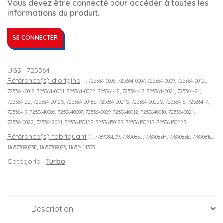
Vous devez être connecté pour accéder à toutes les
informations du produit.
SE CONNECTER
UGS :
725364
Référence(s) d'origine
:
, 725364-0006, 725364-0007, 725364-0009, 725364-0012,
725364-0018, 725364-0021, 725364-0022, 725364-12, 725364-18, 725364-2021, 725364-21,
725364-22, 725364-5012S, 725364-5018S, 725364-5021S, 725364-5022S, 725364-6, 725364-7,
725364-9, 7253640006, 7253640007, 7253640009, 7253640012, 7253640018, 7253640021,
7253640022, 7253642021, 7253645012S, 7253645018S, 7253645021S, 7253645022S
Référence(s) fabriquant
:
, 7789083L09, 7789083J, 7789083H, 7789083E, 7789081G,
11657789083E, 11657789083, 11652414333
Catégorie :
Turbo
Description