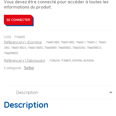
Vous devez être connecté pour accéder à toutes les
informations du produit.
SE CONNECTER
UGS :
716665
Référence(s) d'origine
:
, 716665-0001, 716665-0002, 716665-1, 716665-2, 716665-
2002, 716665-5002S, 716665-5003S, 7166650001, 7166650002, 7166652002, 7166655002S,
7166655003S
Référence(s) fabriquant
:
, 71785259, 71783873, 55191934, 46793334
Catégorie :
Turbo
Description
Description