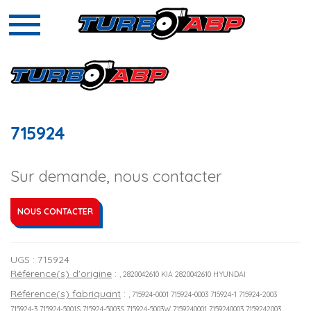
715924
Sur demande, nous contacter
NOUS CONTACTER
UGS :
715924
Référence(s) d'origine
:
, 2820042610 KIA 2820042610 HYUNDAI
Référence(s) fabriquant
:
, 715924-0001 715924-0003 715924-1 715924-2003
715924-3 715924-5001S 715924-5003S 715924-5003W 7159240001 7159240003 7159242003