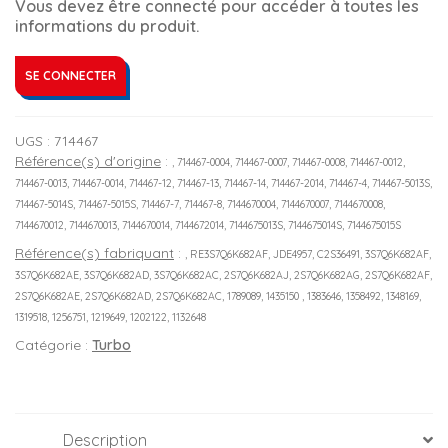
Vous devez être connecté pour accéder à toutes les
informations du produit.
SE CONNECTER
UGS :
714467
Référence(s) d'origine
:
, 714467-0004, 714467-0007, 714467-0008, 714467-0012,
714467-0013, 714467-0014, 714467-12, 714467-13, 714467-14, 714467-2014, 714467-4, 714467-5013S,
714467-5014S, 714467-5015S, 714467-7, 714467-8, 7144670004, 7144670007, 7144670008,
7144670012, 7144670013, 7144670014, 7144672014, 7144675013S, 7144675014S, 7144675015S
Référence(s) fabriquant
:
, RE3S7Q6K682AF, JDE4957, C2S36491, 3S7Q6K682AF,
3S7Q6K682AE, 3S7Q6K682AD, 3S7Q6K682AC, 2S7Q6K682AJ, 2S7Q6K682AG, 2S7Q6K682AF,
2S7Q6K682AE, 2S7Q6K682AD, 2S7Q6K682AC, 1789089, 1435150 , 1383646, 1358492, 1348169,
1319518, 1256751, 1219649, 1202122, 1132648
Catégorie :
Turbo
Description