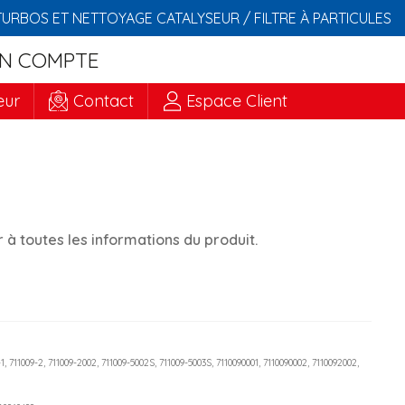
TURBOS ET NETTOYAGE CATALYSEUR / FILTRE À PARTICULES
N COMPTE
eur
Contact
Espace Client
à toutes les informations du produit.
9-1, 711009-2, 711009-2002, 711009-5002S, 711009-5003S, 7110090001, 7110090002, 7110092002,