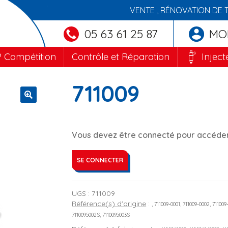
VENTE , RÉNOVATION DE 
05 63 61 25 87
MO
 Compétition
Contrôle et Réparation
Inject
711009
🔍
Vous devez être connecté pour accéder 
SE CONNECTER
UGS :
711009
Référence(s) d'origine
:
, 711009-0001, 711009-0002, 71100
7110095002S, 7110095003S