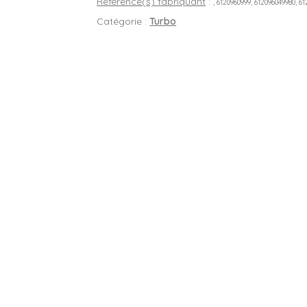
Référence(s) fabriquant
:
, 6120960999, 612096049980, 6
Catégorie :
Turbo