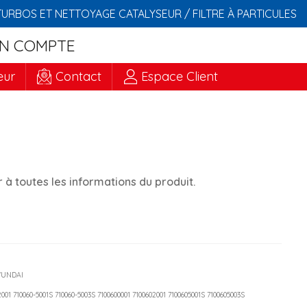
TURBOS ET NETTOYAGE CATALYSEUR / FILTRE À PARTICULES
N COMPTE
eur
Contact
Espace Client
à toutes les informations du produit.
HYUNDAI
-2001 710060-5001S 710060-5003S 7100600001 7100602001 7100605001S 7100605003S