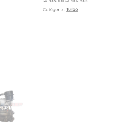
GA1710060-0001 GA1710060-5001S
Catégorie :
Turbo