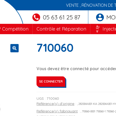
VENTE , RÉNOVATION DE 
05 63 61 25 87
MO
 Compétition
Contrôle et Réparation
Inject
710060
🔍
Vous devez être connecté pour accéder 
SE CONNECTER
UGS :
710060
Référence(s) d'origine
:
, 282004A001 KIA 282004A001 
Référence(s) fabriquant
:
, 710060-0001 710060-1 710060