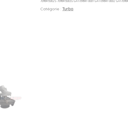
7098415002S 7098415003S GA1709841-0001 GA1709841-0002 GA17098
Catégorie :
Turbo