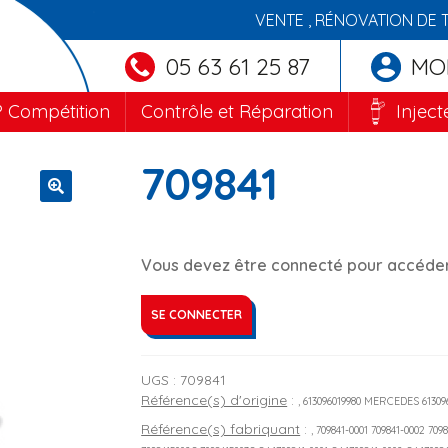
VENTE , RÉNOVATION DE 
05 63 61 25 87
MO
 Compétition
Contrôle et Réparation
Inject
709841
🔍
Vous devez être connecté pour accéder 
SE CONNECTER
UGS :
709841
Référence(s) d'origine
:
, 613096019980 MERCEDES 613
Référence(s) fabriquant
:
, 709841-0001 709841-0002 709