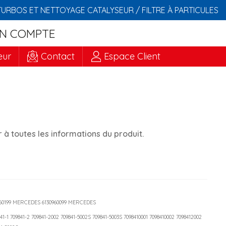
TURBOS ET NETTOYAGE CATALYSEUR / FILTRE À PARTICULES
N COMPTE
eur
Contact
Espace Client
à toutes les informations du produit.
0960199 MERCEDES 6130960099 MERCEDES
841-1 709841-2 709841-2002 709841-5002S 709841-5003S 7098410001 7098410002 7098412002