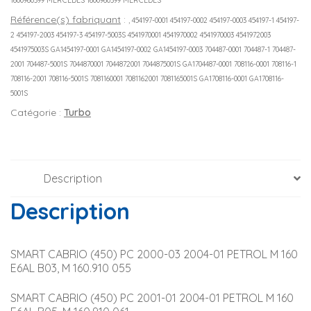
1600960399 MERCEDES 1600960399 MERCEDES
Référence(s) fabriquant
:
, 454197-0001 454197-0002 454197-0003 454197-1 454197-
2 454197-2003 454197-3 454197-5003S 4541970001 4541970002 4541970003 4541972003
4541975003S GA1454197-0001 GA1454197-0002 GA1454197-0003 704487-0001 704487-1 704487-
2001 704487-5001S 7044870001 7044872001 7044875001S GA1704487-0001 708116-0001 708116-1
708116-2001 708116-5001S 7081160001 7081162001 7081165001S GA1708116-0001 GA1708116-
5001S
Catégorie :
Turbo
Description
Description
SMART CABRIO (450) PC 2000-03 2004-01 PETROL M 160 
E6AL B03, M 160.910 055
SMART CABRIO (450) PC 2001-01 2004-01 PETROL M 160 