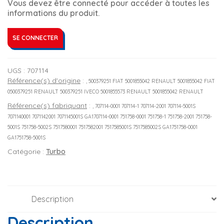
Vous devez être connecté pour accéder à toutes les
informations du produit.
SE CONNECTER
UGS :
707114
Référence(s) d'origine
:
, 500379251 FIAT 5001855042 RENAULT 5001855042 FIAT
0500379251 RENAULT 500379251 IVECO 5001855573 RENAULT 5001855042 RENAULT
Référence(s) fabriquant
:
, 707114-0001 707114-1 707114-2001 707114-5001S
7071140001 7071142001 7071145001S GA1707114-0001 751758-0001 751758-1 751758-2001 751758-
5001S 751758-5002S 7517580001 7517582001 7517585001S 7517585002S GA1751758-0001
GA1751758-5001S
Catégorie :
Turbo
Description
Description