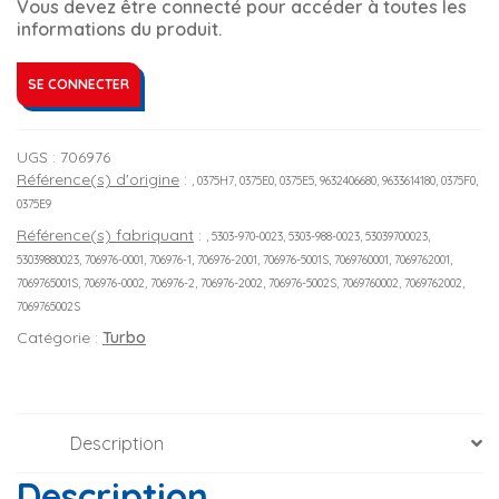
Vous devez être connecté pour accéder à toutes les
informations du produit.
SE CONNECTER
UGS :
706976
Référence(s) d'origine
:
, 0375H7, 0375E0, 0375E5, 9632406680, 9633614180, 0375F0,
0375E9
Référence(s) fabriquant
:
, 5303-970-0023, 5303-988-0023, 53039700023,
53039880023, 706976-0001, 706976-1, 706976-2001, 706976-5001S, 7069760001, 7069762001,
7069765001S, 706976-0002, 706976-2, 706976-2002, 706976-5002S, 7069760002, 7069762002,
7069765002S
Catégorie :
Turbo
Description
Description